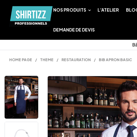
NOS PRODUITS
L’ATELIER
BLO
DEMANDE DE DEVIS
Bâ
HOME PAGE
/
THEME
/
RESTAURATION
/
BIB APRON BASIC