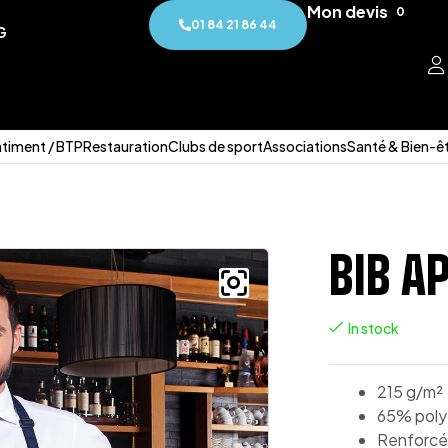
Mon devis
0
01 84 21 86 44
G
timent / BTP
Restauration
Clubs de sport
Associations
Santé & Bien-ê
BIB A
In stock
215 g/m²
65% poly
Renforcé 