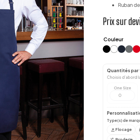
Ruban de 
Prix sur dev
Couleur
Quantités par t
Choisis d’abord la
One Size
Personnalisati
Type(s) de marqu
Flocage
Broderie