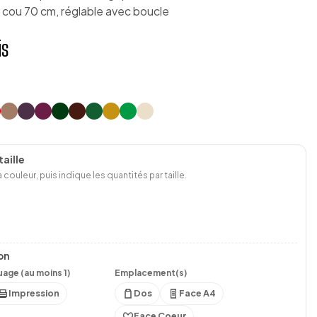
cou 70 cm, réglable avec boucle
is
aille
 couleur, puis indique les quantités par taille.
on
age (au moins 1)
Emplacement(s)
Impression
Dos
Face A4
Face Coeur