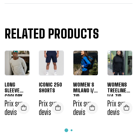
RELATED PRODUCTS
LONG
ICONIC 250
WOMEN`S
WOMENS
SLEEVE
SHORTS
MILANO 1/4
TREELINE
COOLDRY
ZIP
1/4 ZIP
TEE
Prix sur
Prix sur
PULLOVER
Prix sur
PULLOVER
Prix sur
devis
devis
devis
devis