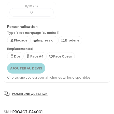
8/10 ans
Personnalisation
Type(s) de marquage (au moins 1)
Flocage
Impression
Broderie
Emplacement(s)
Dos
Face A4
Face Coeur
AJOUTER AU DEVIS
Choisis une couleur pour afficher les tailles disponibles.
POSER UNE QUESTION
SKU:
PROACT-PA4001