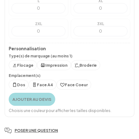
L
XL
2XL
3XL
Personnalisation
Type(s) de marquage (au moins 1)
Flocage
Impression
Broderie
Emplacement(s)
Dos
Face A4
Face Coeur
AJOUTER AU DEVIS
Choisis une couleur pour afficher les tailles disponibles.
POSER UNE QUESTION