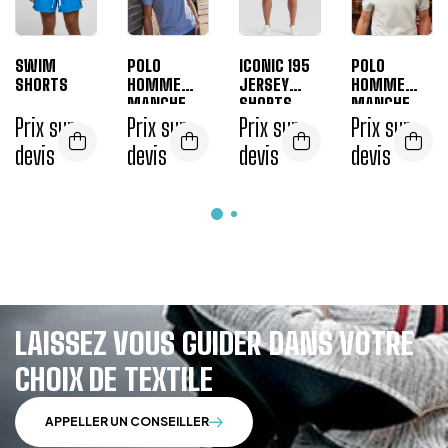
SWIM
POLO
ICONIC 195
POLO
SHORTS
HOMME
JERSEY
HOMME
MANCHE
SHORTS
MANCHE
Prix sur
COURTE COL
Prix sur
Prix sur
COURTE COL
Prix sur
ROND 210
ROND 180
devis
devis
devis
devis
LAISSEZ VOUS GUIDER DANS VOTRE
CHOIX DE TEXTILE
APPELLER UN CONSEILLER