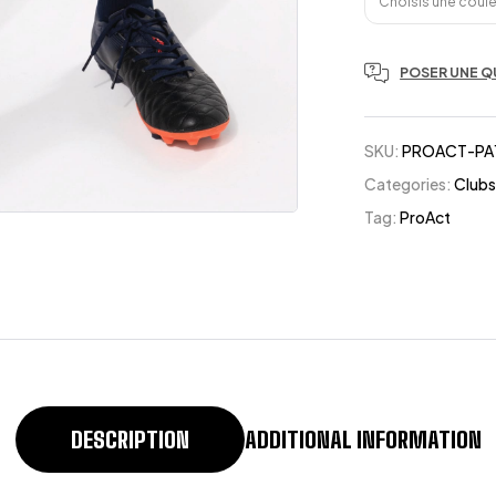
Choisis une couleu
POSER UNE Q
SKU:
PROACT-PA
Categories:
Clubs
Tag:
ProAct
DESCRIPTION
ADDITIONAL INFORMATION