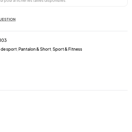
r pour afficher les tailles disponibles.
UESTION
103
 de sport
,
Pantalon & Short
,
Sport & Fitness