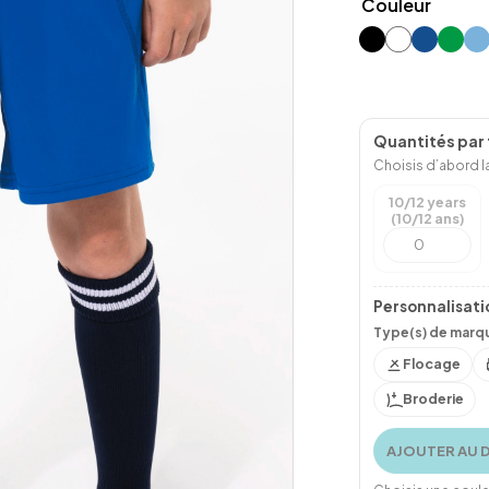
Couleur
Quantités par t
Choisis d’abord la
10/12 years
(10/12 ans)
Personnalisati
Type(s) de marqu
Flocage
Broderie
AJOUTER AU 