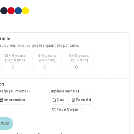
aille
 couleur, puis indique les quantités par taille.
12/14 years
6/8 years
8/10 years
(12/14 ans)
(6/8 ans)
(8/10 ans)
on
age (au moins 1)
Emplacement(s)
Impression
Dos
Face A4
Face Coeur
DEVIS