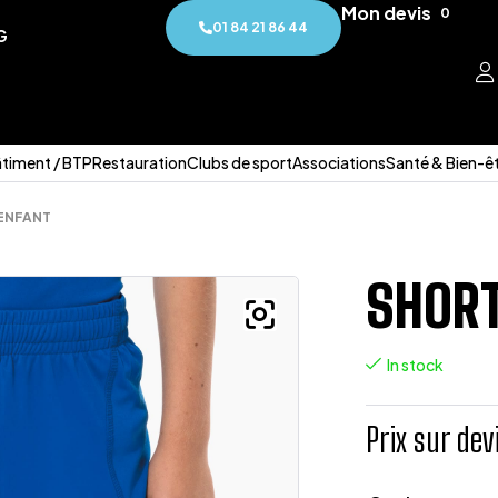
Mon devis
0
01 84 21 86 44
G
timent / BTP
Restauration
Clubs de sport
Associations
Santé & Bien-ê
 ENFANT
SHORT
In stock
Prix sur dev