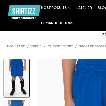
NOS PRODUITS
L’ATELIER
BLO
DEMANDE DE DEVIS
Bâ
HOME PAGE
/
THEME
/
CLUBS DE SPORT
/
SHORT DE SPORT