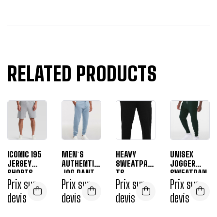
RELATED PRODUCTS
ICONIC 195
MEN`S
HEAVY
UNISEX
JERSEY
AUTHENTIC
SWEATPAN
JOGGER
SHORTS
JOG PANT
TS
SWEATPAN
Prix sur
Prix sur
Prix sur
TS
Prix sur
devis
devis
devis
devis