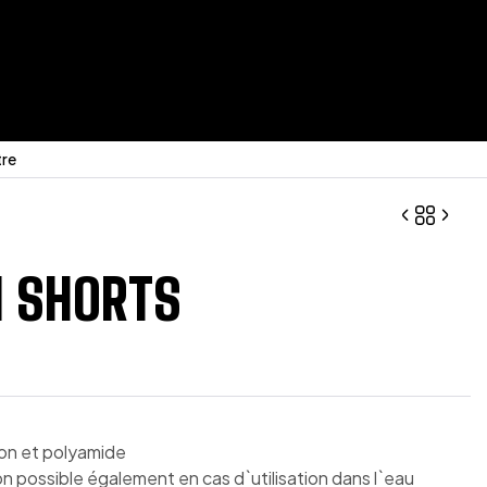
tre
 SHORTS
Prix sur devis
Prix sur devis
on et polyamide
on possible également en cas d`utilisation dans l`eau