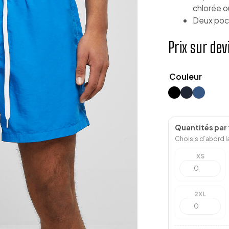
chlorée o
Deux poch
Prix sur dev
Couleur
Quantités par t
Choisis d’abord la
XS
2XL