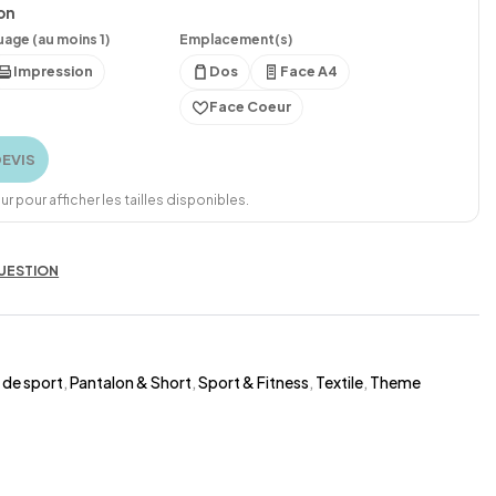
on
age (au moins 1)
Emplacement(s)
Impression
Dos
Face A4
Face Coeur
DEVIS
r pour afficher les tailles disponibles.
UESTION
 de sport
,
Pantalon & Short
,
Sport & Fitness
,
Textile
,
Theme