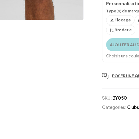
Personnalisati
Type(s) de marqu
Flocage
Broderie
AJOUTER AU 
Choisis une couleu
POSER UNE Q
SKU:
BY050
Categories:
Clubs