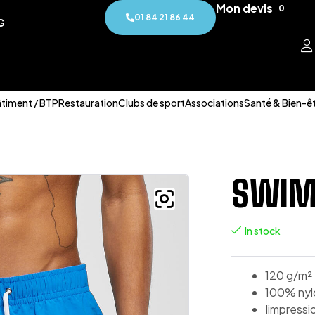
Mon devis
0
01 84 21 86 44
G
timent / BTP
Restauration
Clubs de sport
Associations
Santé & Bien-ê
SWIM
In stock
120 g/m²
100% nyl
Iimpressi