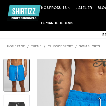
NOS PRODUITS
L’ATELIER
BLO
DEMANDE DE DEVIS
Bâ
HOME PAGE
/
THEME
/
CLUBS DE SPORT
/
SWIM SHORTS