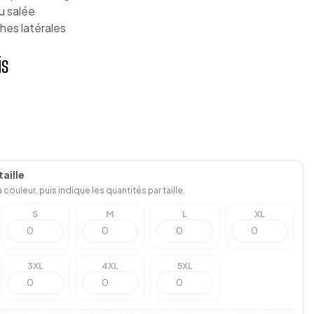
u salée
es latérales
is
aille
 couleur, puis indique les quantités par taille.
S
M
L
XL
3XL
4XL
5XL