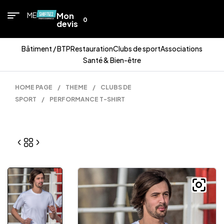
MENU
Mon
0
devis
Bâtiment / BTP
Restauration
Clubs de sport
Associations
Santé & Bien-être
HOME PAGE
/
THEME
/
CLUBS DE
SPORT
/
PERFORMANCE T-SHIRT
is
is