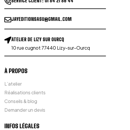
SERVICE CLIENT:
01 84 21 86 44
JAYEDITIONSASU@GMAIL.COM
ATELIER DE LIZY SUR OURCQ
10 rue cugnot 77440 Lizy-sur-Ourcq
À PROPOS
L’atelier
Réalisations clients
Conseils & blog
Demander un devis
INFOS LÉGALES