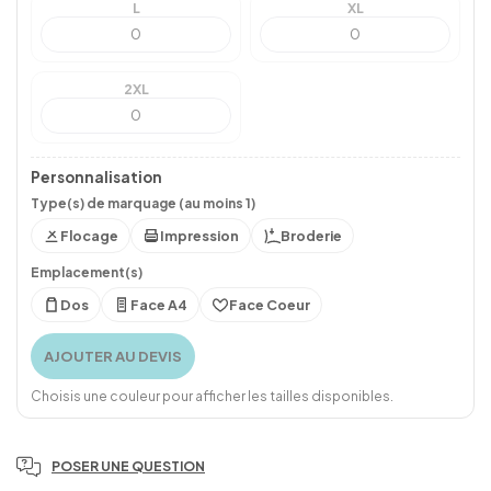
L
XL
2XL
Personnalisation
Type(s) de marquage (au moins 1)
Flocage
Impression
Broderie
Emplacement(s)
Dos
Face A4
Face Coeur
AJOUTER AU DEVIS
Choisis une couleur pour afficher les tailles disponibles.
POSER UNE QUESTION