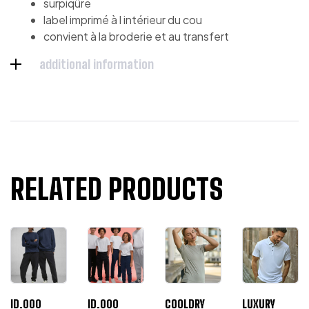
surpiqûre
label imprimé à l intérieur du cou
convient à la broderie et au transfert
additional information
RELATED PRODUCTS
ID.000
ID.000
COOLDRY
LUXURY