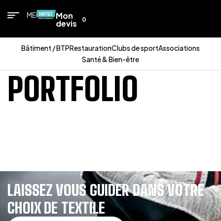
MENU
Mon
0
devis
Bâtiment / BTP
Restauration
Clubs de sport
Associations
Santé & Bien-être
PORTFOLIO
LAISSEZ VOUS GUIDER DANS VOTRE
CHOIX DE TEXTILE