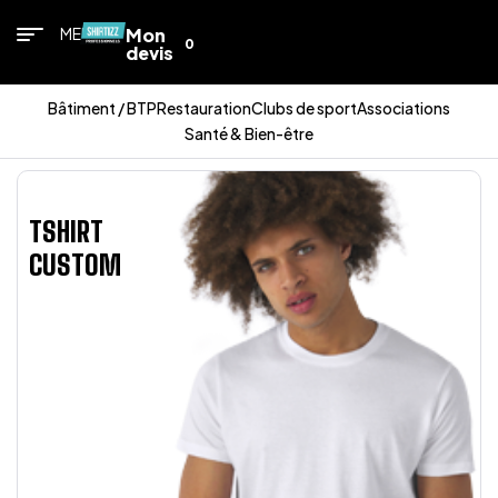
MENU
Mon
0
devis
Bâtiment / BTP
Restauration
Clubs de sport
Associations
Santé & Bien-être
TSHIRT
CUSTOM