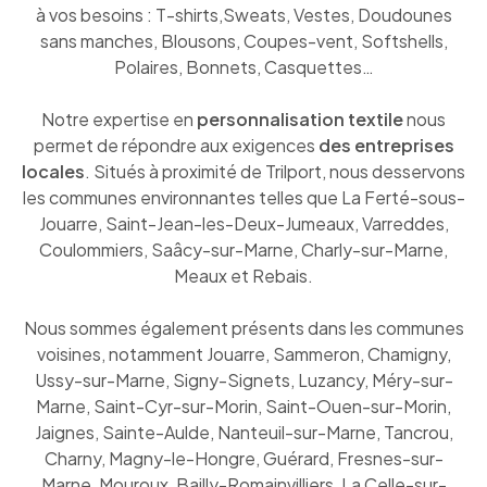
à vos besoins : T-shirts,Sweats, Vestes, Doudounes
sans manches, Blousons, Coupes-vent, Softshells,
Polaires, Bonnets, Casquettes…
Notre expertise en
personnalisation textile
nous
permet de répondre aux exigences
des entreprises
locales
. Situés à proximité de Trilport, nous desservons
les communes environnantes telles que La Ferté-sous-
Jouarre, Saint-Jean-les-Deux-Jumeaux, Varreddes,
Coulommiers, Saâcy-sur-Marne, Charly-sur-Marne,
Meaux et Rebais.
Nous sommes également présents dans les communes
voisines, notamment Jouarre, Sammeron, Chamigny,
Ussy-sur-Marne, Signy-Signets, Luzancy, Méry-sur-
Marne, Saint-Cyr-sur-Morin, Saint-Ouen-sur-Morin,
Jaignes, Sainte-Aulde, Nanteuil-sur-Marne, Tancrou,
Charny, Magny-le-Hongre, Guérard, Fresnes-sur-
Marne, Mouroux, Bailly-Romainvilliers, La Celle-sur-