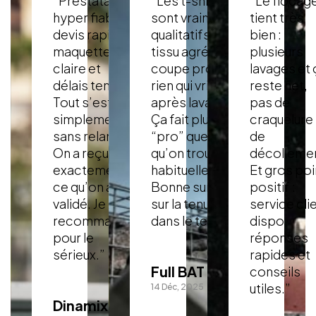
“Prestataire
“Les t-shirts
“Le flocag
hyper fiable :
sont vraiment
tient très
devis rapide,
qualitatifs :
bien :
maquette
tissu agréable,
plusieurs
claire et
coupe propre,
lavages et 
délais tenus.
rien qui vrille
reste net,
Tout s’est fait
après lavage.
pas de
simplement,
Ça fait plus
craquelure 
sans relance.
“pro” que ce
de
On a reçu
qu’on trouve
décollemen
exactement
habituellement.
Et gros poi
ce qu’on avait
Bonne surprise
positif :
validé. Je
sur la tenue
service cli
recommande
dans le temps.”
dispo,
pour le
réponses
sérieux.”
rapides et
Full BAT
conseils
utiles.”
14 Déc, 2025
Dinamixarts