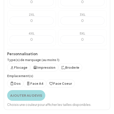
2XL
3XL
4XL
5XL
Personnalisation
Type(s) de marquage (au moins 1)
Flocage
Impression
Broderie
Emplacement(s)
Dos
Face A4
Face Coeur
AJOUTER AU DEVIS
Choisis une couleur pour afficher les tailles disponibles.