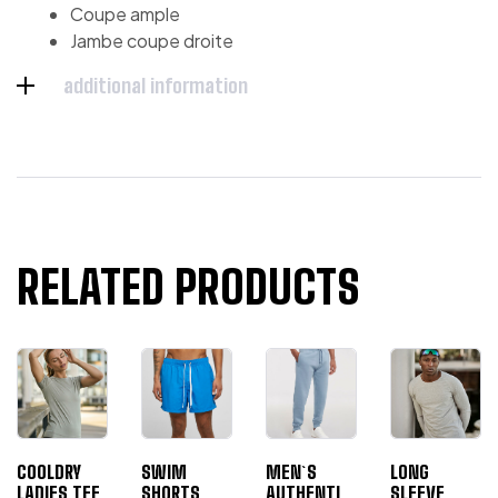
Coupe ample
Jambe coupe droite
additional information
RELATED PRODUCTS
COOLDRY
SWIM
MEN`S
LONG
LADIES TEE
SHORTS
AUTHENTIC
SLEEVE