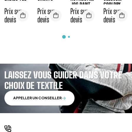
JOG PANT
COOLDRY
Prix sur
Prix sur
Prix sur
TEE
Prix sur
devis
devis
devis
devis
LAISSEZ VOUS GUIDER DANS VOTRE
CHOIX DE TEXTILE
APPELLER UN CONSEILLER